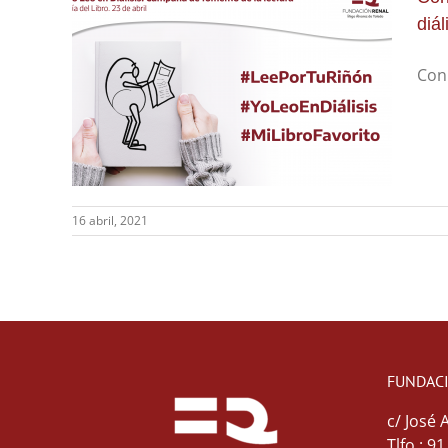
diál
Con 
16 abril, 2021
FUNDAC
c/ José 
Tlfo.: 9