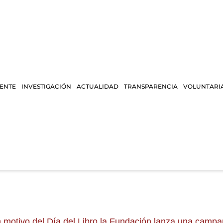
IENTE
INVESTIGACIÓN
ACTUALIDAD
TRANSPARENCIA
VOLUNTARI
 motivo del Día del Libro la Fundación lanza una campañ