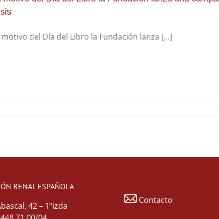
isis
motivo del Día del Libro la Fundación lanza [...]
IÓN RENAL ESPAÑOLA
Contacto
Abascal, 42 – 1ºizda
1 448 71 00/04