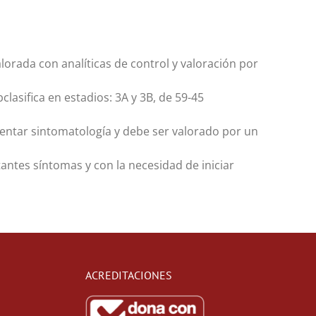
lorada con analíticas de control y valoración por
asifica en estadios: 3A y 3B, de 59-45
entar sintomatología y debe ser valorado por un
antes síntomas y con la necesidad de iniciar
ACREDITACIONES