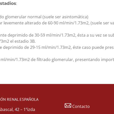
estadios
:
rado glomerular normal (suele ser asintomática)
ar levemente alterado de 60-90 ml/min/1.73m2, (suele ser va
te deprimido de 30-59 ml/min/1.73m2, ésta a su vez se subcl
73m2 el estadio 3B.
te deprimido de 29-15 ml/min/1.73m2, éste caso puede pres
15 ml/min/1.73m2 de filtrado glomerular, presentando import
IÓN RENAL ESPAÑOLA
Contacto
Abascal, 42 – 1ºizda