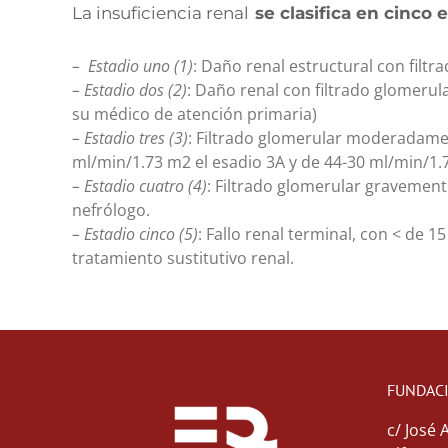
La insuficiencia renal
se clasifica en cinco 
– Estadio uno (1)
: Daño renal estructural con filt
– Estadio dos (2)
: Daño renal con filtrado glomerul
su médico de atención primaria)
– Estadio tres (3)
: Filtrado glomerular moderadamen
ml/min/1.73 m2 el esadio 3A y de 44-30 ml/min/1.
– Estadio cuatro (4)
: Filtrado glomerular gravemen
nefrólogo.
– Estadio cinco (5)
: Fallo renal terminal, con < de 
tratamiento sustitutivo renal.
FUNDAC
c/ José 