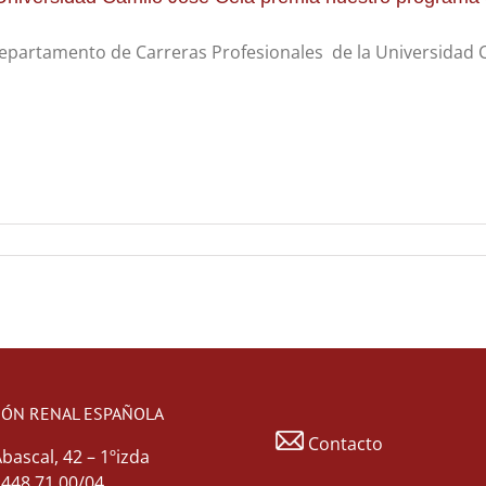
epartamento de Carreras Profesionales de la Universidad Ca
IÓN RENAL ESPAÑOLA
Contacto
Abascal, 42 – 1ºizda
1 448 71 00/04