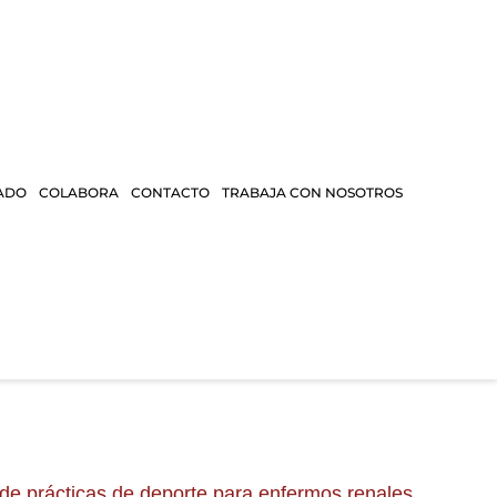
ADO
COLABORA
CONTACTO
TRABAJA CON NOSOTROS
de prácticas de deporte para enfermos renales