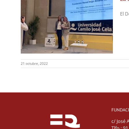
El D
21 octubre, 2022
FUNDAC
c/ José 
Tlfo.: 9