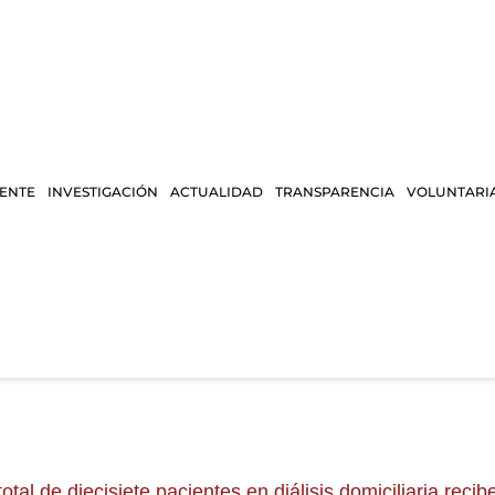
IENTE
INVESTIGACIÓN
ACTUALIDAD
TRANSPARENCIA
VOLUNTARI
total de diecisiete pacientes en diálisis domiciliaria rec