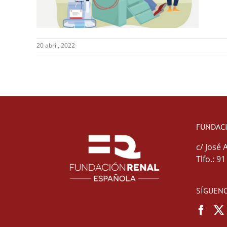
20 abril, 2022
FUNDAC
c/ José 
Tlfo.: 9
SÍGUENO