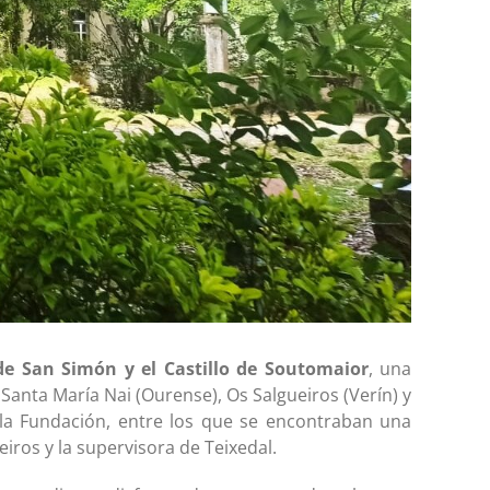
 de San Simón y el Castillo de Soutomaior
, una
 Santa María Nai (Ourense), Os Salgueiros (Verín) y
 la Fundación, entre los que se encontraban una
eiros y la supervisora de Teixedal.