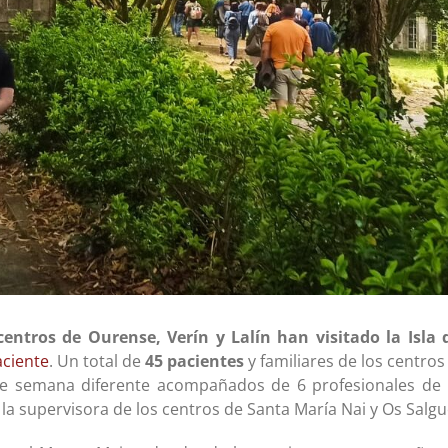
centros de Ourense, Verín y Lalín han visitado la Isla
aciente
. Un total de
45 pacientes
y familiares de los centros
n de semana diferente acompañados de 6 profesionales de
 la supervisora de los centros de Santa María Nai y Os Salgu