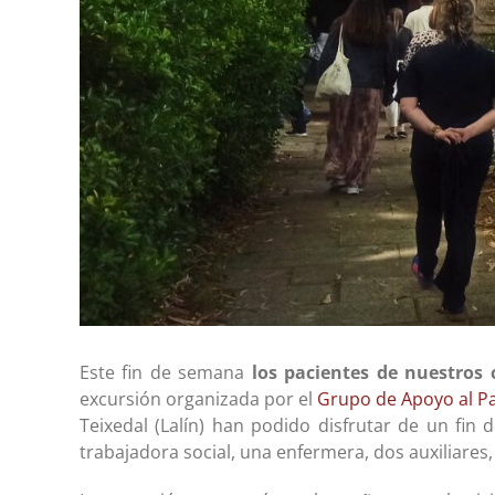
Este fin de semana
los pacientes de nuestros 
excursión organizada por el
Grupo de Apoyo al P
Teixedal (Lalín) han podido disfrutar de un fi
trabajadora social, una enfermera, dos auxiliares,