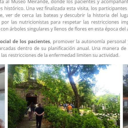
ita al Museo Meirande, donde los pacientes y acompañant
 histórico. Una vez finalizada esta visita, los participantes
je, ver de cerca las bateas y descubrir la historia del l
r las nutricionistas para respetar las restricciones imp
, con árboles singulares y llenos de flores en esta época del 
ocial de los pacientes
, promover la autonomía personal 
marcadas dentro de su planificación anual. Una manera de
 las restricciones de la enfermedad limiten su actividad.