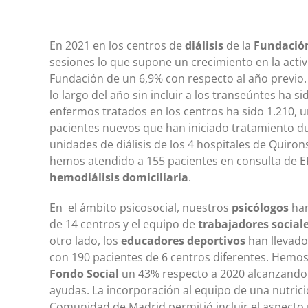
En 2021 en los centros de
diálisis
de la
Fundació
sesiones lo que supone un crecimiento en la activi
Fundación de un 6,9% con respecto al año previo.
lo largo del año sin incluir a los transeúntes ha 
enfermos tratados en los centros ha sido 1.210, 
pacientes nuevos que han iniciado tratamiento du
unidades de diálisis de los 4 hospitales de Quiro
hemos atendido a 155 pacientes en consulta de E
hemodiálisis domiciliaria
.
En el ámbito psicosocial, nuestros
psicólogos
han
de 14 centros y el equipo de
trabajadores social
otro lado, los
educadores deportivos
han llevado
con 190 pacientes de 6 centros diferentes. Hemo
Fondo Social
un 43% respecto a 2020 alcanzando l
ayudas. La incorporación al equipo de una nutrici
Comunidad de Madrid permitió incluir el aspecto n