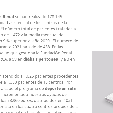
n Renal
se han realizado 178.145
dad asistencial de los centros de la
 El número total de pacientes tratados a
sido de 1.472 y la media mensual de
un 9 % superior al año 2020. El número de
rante 2021 ha sido de 438. En las
nsalud que gestiona la Fundación Renal
RCA, a 59 en
diálisis peritoneal
y a 3 en
 atendido a 1.025 pacientes procedentes
es
a 1.388 pacientes de 18 centros. Por
 a cabo el programa de
deporte en sala
s incrementado nuestras ayudas del
os 78.960 euros, distribuidos en 1031
onista en los cuatro centros propios de la
utricional en la evaluación integral que