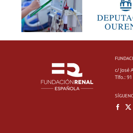
FUNDAC
c/ José 
Tlfo.: 9
SÍGUENO