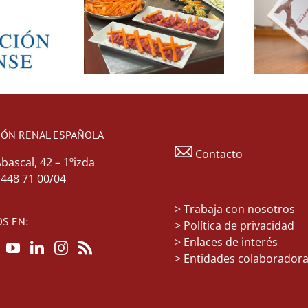
IÓN RENAL ESPAÑOLA
Contacto
Abascal, 42 – 1ºizda
1 448 71 00/04
>
Trabaja con nosotros
S EN:
> Política de privacidad
> Enlaces de interés
> Entidades colaborador