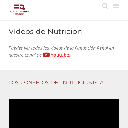
Saltar
al
contenido
Vídeos de Nutrición
Puedes ver todos los vídeos de la Fundación Renal en
nuestro canal de
Youtube
.
LOS CONSEJOS DEL NUTRICIONISTA