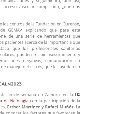
complicaciones y seguimiento, aun así,
 acceso vascular complicado, ¿qué nos
de los centros de la Fundación en Ourense,
o de GEMAV explicando que para esta
ispone de una serie de herramientas que
os pacientes acerca de la importancia que
tacó que los profesionales sanitarios
sculares, pueden recibir asesoramiento y
mociones negativas, comunicación en
as de manejo del estrés, que les ayuden en
SCALN2023
este fin de semana en Zamora, en la
LIX
a de Nefología
con la participación de la
les,
Esther Martínez y Rafael Muñóz
. La
 de conocer los factores que favorecen la