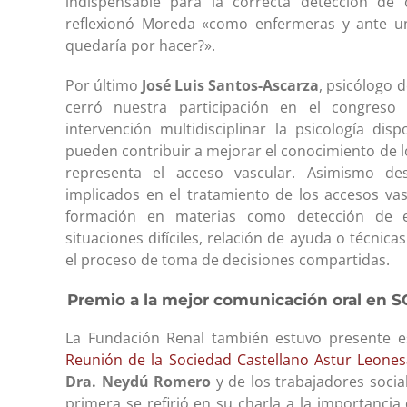
indispensable para la correcta detección de 
reflexionó Moreda «como enfermeras y ante un
quedaría por hacer?».
Por último
José Luis Santos-Ascarza
, psicólogo 
cerró nuestra participación en el congres
intervención multidisciplinar la psicología d
pueden contribuir a mejorar el conocimiento de l
representa el acceso vascular. Asimismo des
implicados en el tratamiento de los accesos va
formación en materias como detección de e
situaciones difíciles, relación de ayuda o técnic
el proceso de toma de decisiones compartidas.
Premio a la mejor comunicación oral en 
La Fundación Renal también estuvo presente 
Reunión de la Sociedad Castellano Astur Leones
Dra. Neydú Romero
y de los trabajadores socia
primera se refirió en su charla a la importancia