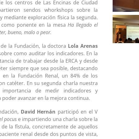
de los centros de Las Encinas de Ciudad
partieron sendos whorkshops sobre la
 y mediante exploración física la segunda.
én como ponente en la mesa
Ha llegado el
er, bueno, malo o peor.
l de la Fundación, la doctora
Lola Arenas
sobre como auditar los indicadores. En la
rtancia de trabajar desde la ERCA y desde
atéter siempre que sea posible, destacando
 en la Fundación Renal, un 84% de los
con catéter. En su segunda charla nuestra
la importancia de medir indicadores y
a poder avanzar en la mejora continua.
undación,
David Hernán
participó en el V
el pocus
e impartiendo una charla sobre la
 de la fístula, concretamente de aquellos
paciente renal desde dos puntos de vista,