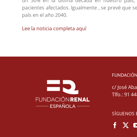
un 30% en la última década en nuestro país, 
pacientes afectados. Igualmente , se prevé que s
país en el año 2040.
Lee la noticia completa aquí
FUNDACIÓN
c/ José Aba
Tlfo.: 91 4
SÍGUENOS 