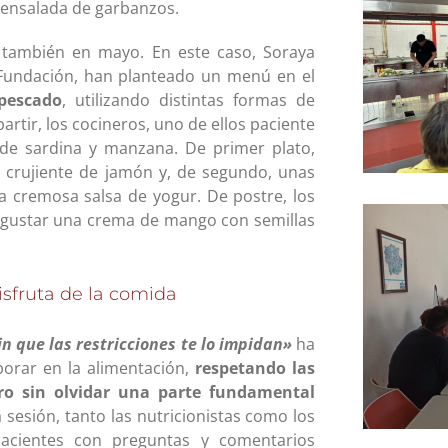
a ensalada de garbanzos.
d también en mayo. En este caso, Soraya
a Fundación, han planteado un menú en el
pescado
, utilizando distintas formas de
rtir, los cocineros, uno de ellos paciente
de sardina y manzana. De primer plato,
 crujiente de jamón y, de segundo, unas
cremosa salsa de yogur. De postre, los
 degustar una crema de mango con semillas
isfruta de la comida
in que las restricciones te lo impidan»
ha
porar en la alimentación,
respetando las
ero sin olvidar una parte fundamental
a sesión, tanto las nutricionistas como los
pacientes con preguntas y comentarios