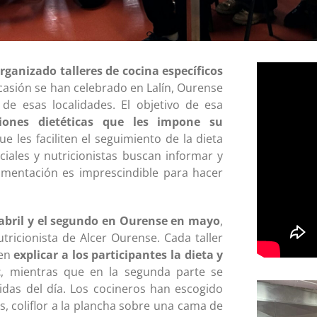
rganizado talleres de cocina específicos
ocasión se han celebrado en Lalín, Ourense
 de esas localidades. El objetivo de esa
ciones dietéticas que les impone su
e les faciliten el seguimiento de la dieta
ciales y nutricionistas buscan informar y
limentación es imprescindible para hacer
 abril y el segundo en Ourense en mayo
,
tricionista de Alcer Ourense. Cada taller
 en
explicar a los participantes la dieta y
t
, mientras que en la segunda parte se
das del día. Los cocineros han escogido
, coliflor a la plancha sobre una cama de