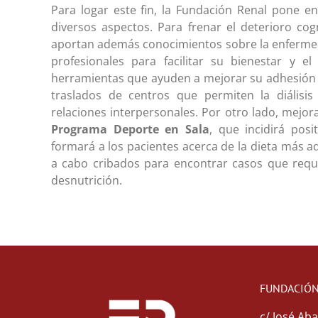
Para logar este fin, la Fundación Renal pone e
diversos aspectos. Para frenar el deterioro cogn
aportan además conocimientos sobre la enfermed
profesionales para facilitar su bienestar y el
herramientas que ayuden a mejorar su adhesión al
traslados de centros que permiten la diálisis
relaciones interpersonales. Por otro lado, mejora
Programa Deporte en Sala
, que incidirá pos
formará a los pacientes acerca de la dieta más 
a cabo cribados para encontrar casos que requie
desnutrición.
FUNDACIÓN
c/ José Aba