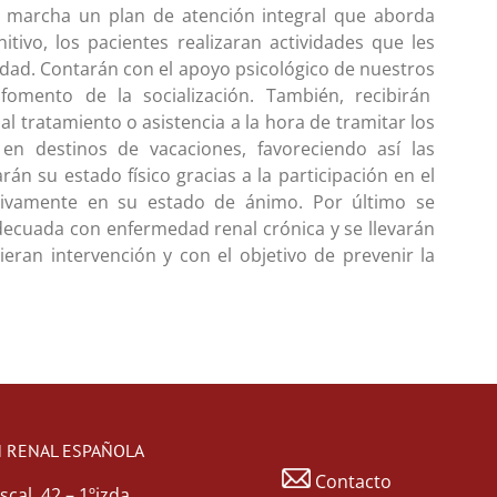
n marcha un plan de atención integral que aborda
itivo, los pacientes realizaran actividades que les
ad. Contarán con el apoyo psicológico de nuestros
 fomento de la socialización. También, recibirán
 tratamiento o asistencia a la hora de tramitar los
 en destinos de vacaciones, favoreciendo así las
rán su estado físico gracias a la participación en el
itivamente en su estado de ánimo. Por último se
adecuada con enfermedad renal crónica y se llevarán
ran intervención y con el objetivo de prevenir la
 RENAL ESPAÑOLA
Contacto
scal, 42 – 1ºizda