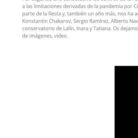
a las limitaciones derivadas de la pandemia por C
parte de la fiesta y, también un año más, nos h
Konstantin Chakarov, Sergio Ramírez, Alberto Nav
conservatorio de Lalín, Inara y Tatiana.
Os dejamos
de imágenes, video.