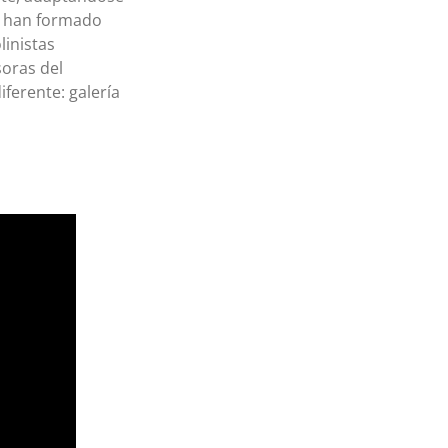
ad han formado
linistas
soras del
ferente: galería