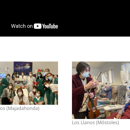
ros (Majadahonda)
Los Llanos (Móstoles)