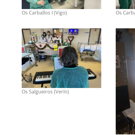
Os Carballos I (Vigo)
Os Carba
Os Salgueiros (Verín)