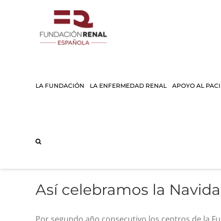
Saltar
al
contenido
LA FUNDACIÓN
LA ENFERMEDAD RENAL
APOYO AL PAC
Así celebramos la Navidad
Por segundo año consecutivo los centros de la F