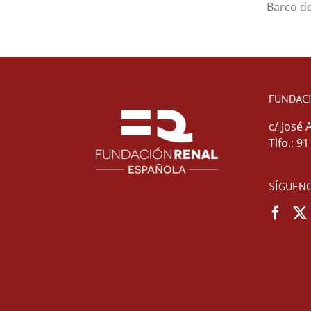
Barco d
FUNDAC
c/ José 
Tlfo.: 9
SÍGUENO