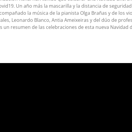
ovid19. Un año más la mascarilla y la distancia de segurid
a acompañado la música de
la pianista Olga Brañas y de los vio
ales, Leonardo Blanco, Antia Ameixeiras y del dúo de profe
 un resumen de las celebraciones de esta nueva Navidad di