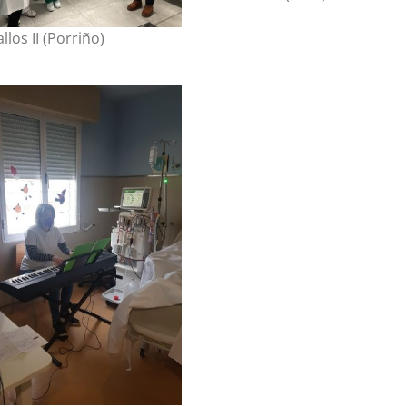
llos II (Porriño)